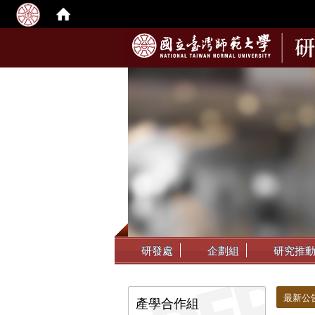
:::
研發處
企劃組
研究推
:::
:::
最新公
產學合作組