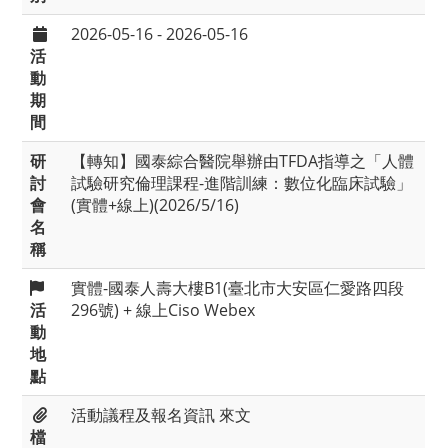
2026-05-16 - 2026-05-16
活
動
期
間
研
【轉知】國泰綜合醫院舉辦由TFDA指導之「人體
討
試驗研究倫理課程-進階訓練：數位化臨床試驗」
會
(實體+線上)(2026/5/16)
名
稱
實體-國泰人壽大樓B1(臺北市大安區仁愛路四段
活
296號) + 線上Ciso Webex
動
地
點
活動議程及報名資訊
來文
檔