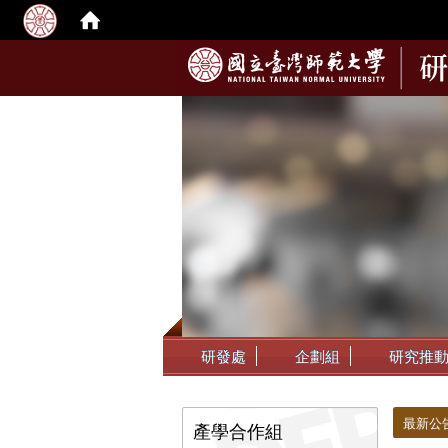
:::
研發處
企劃組
研究推
:::
:::
最新公
產學合作組