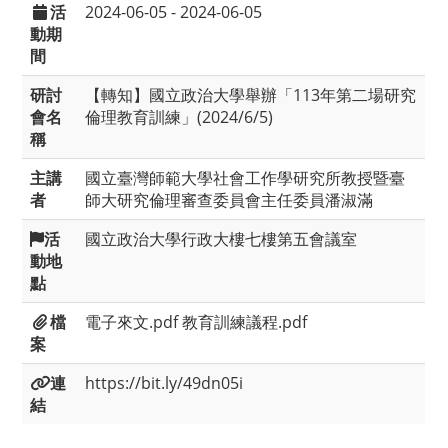
活
2024-06-05 - 2024-06-05
動期
間
研討
【轉知】國立政治大學舉辦「113年第二場研究
會名
倫理教育訓練」(2024/6/5)
稱
主講
國立臺灣師範大學社會工作學研究所教授暨臺
者
師大研究倫理審查委員會主任委員潘淑滿
活
國立政治大學行政大樓七樓第五會議室
動地
點
檔
電子來文.pdf
教育訓練議程.pdf
案
連
https://bit.ly/49dn05i
結