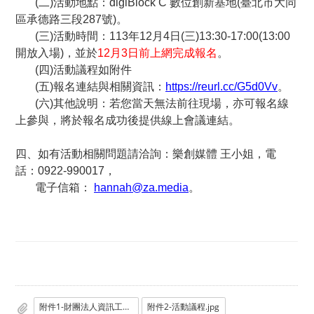
(
二)活動地點：digiBlock C 數位創新基地(臺北市大同
區承德路三段287號)。
(
三)活動時間：113年12月4日(三)13:30-17:00(13:00
開放入場)，並於
12
月3日前上網完成報名
。
(
四)活動議程如附件
(
五)報名連結與相關資訊：
https://reurl.cc/G5d0Vv
。
(
六)其他說明：若您當天無法前往現場，亦可報名線
上參與，將於報名成功後提供線上會議連結。
四、如有活動相關問題請洽詢：樂創媒體 王小姐，電
話：0922-990017，
電子信箱：
hannah@za.media
。
附件1-財團法人資訊工業策進會函
附件2-活動議程.jpg