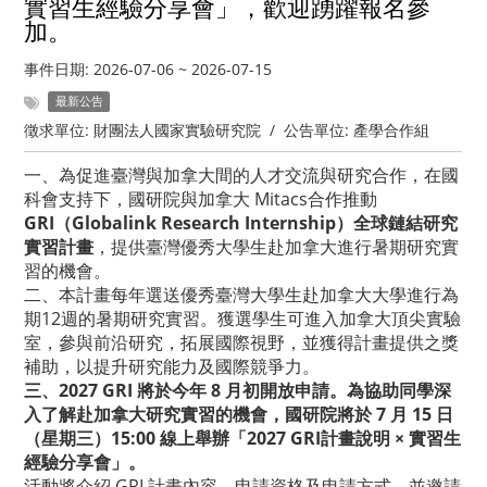
實習生經驗分享會」，歡迎踴躍報名參
加。
事件日期:
2026-07-06
~
2026-07-15
最新公告
徵求單位:
財團法人國家實驗研究院
/
公告單位:
產學合作組
一、為促進臺灣與加拿大間的人才交流與研究合作，在國
科會支持下，國研院與加拿大 Mitacs合作推動
GRI（Globalink Research Internship）全球鏈結研究
實習計畫
，提供臺灣優秀大學生赴加拿大進行暑期研究實
習的機會。
二、本計畫每年選送優秀臺灣大學生赴加拿大大學進行為
期12週的暑期研究實習。獲選學生可進入加拿大頂尖實驗
室，參與前沿研究，拓展國際視野，並獲得計畫提供之獎
補助，以提升研究能力及國際競爭力。
三、2027 GRI 將於今年 8 月初開放申請。為協助同學深
入了解赴加拿大研究實習的機會，國研院將於 7 月 15 日
（星期三）15:00 線上舉辦「2027 GRI計畫說明 × 實習生
經驗分享會」。
活動將介紹 GRI 計畫內容、申請資格及申請方式，並邀請