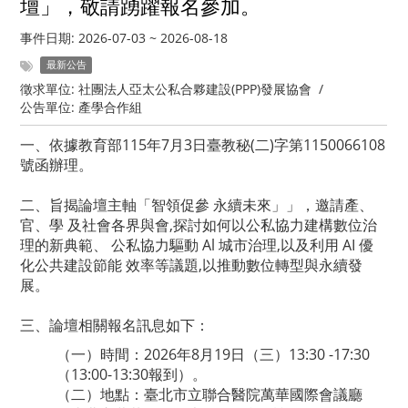
壇」，敬請踴躍報名參加。
事件日期:
2026-07-03
~
2026-08-18
最新公告
徵求單位:
社團法人亞太公私合夥建設(PPP)發展協會
/
公告單位:
產學合作組
一、依據教育部115年7月3日臺教秘(二)字第1150066108
號函辦理。
二、旨揭論壇主軸「智領促參 永續未來」」，邀請產、
官、學 及社會各界與會,探討如何以公私協力建構數位治
理的新典範、 公私協力驅動 Al 城市治理,以及利用 AI 優
化公共建設節能 效率等議題,以推動數位轉型與永續發
展。
三、論壇相關報名訊息如下：
（一）時間：2026年8月19日（三）13:30 -17:30
（13:00-13:30報到）。
（二）地點：臺北市立聯合醫院萬華國際會議廳