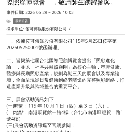
際照顧博覽會」，敬請師生踴躍參與。
事件日期:
2026-05-29
~
2026-10-03
最新公告
徵求單位:
侒可傳媒股份有限公司
/
一、依據侒可傳媒股份有限公司115年5月25日侒字第
202605250001號函辦理。
二、旨揭第七屆台北國際照顧博覽會提出「照顧進化
論」，並以「社區共融照顧圈」為核心主軸，串聯健康、
醫療與長期照顧產業，規劃為期三天的展會以及專業論
壇，全面呈現從日常健康到終老關懷的完整照顧網絡，打
造產業升級與跨域整合的重要平台。
三、展會活動資訊如下：
(一)時間：115 年 10 月 1 日（四）至 3 日（六）。
(二)地點：南港展覽館一館4樓（台北市南港區經貿二路1
號4樓）
(三)展會活動資訊逕至官網參閱：
https://caresexpo.com/zh-tw。