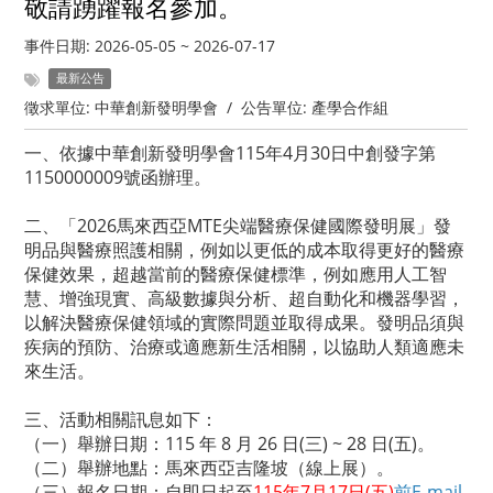
敬請踴躍報名參加。
事件日期:
2026-05-05
~
2026-07-17
最新公告
徵求單位:
中華創新發明學會
/
公告單位:
產學合作組
一、依據中華創新發明學會115年4月30日中創發字第
1150000009號函辦理。
二、「2026馬來西亞MTE尖端醫療保健國際發明展」發
明品與醫療照護相關，例如以更低的成本取得更好的醫療
保健效果，超越當前的醫療保健標準，例如應用人工智
慧、增強現實、高級數據與分析、超自動化和機器學習，
以解決醫療保健領域的實際問題並取得成果。發明品須與
疾病的預防、治療或適應新生活相關，以協助人類適應未
來生活。
三、活動相關訊息如下：
（一）舉辦日期：115 年 8 月 26 日(三) ~ 28 日(五)。
（二）舉辦地點：馬來西亞吉隆坡（線上展）。
（三）報名日期：自即日起至
115年7月17日(五)
前E-mail