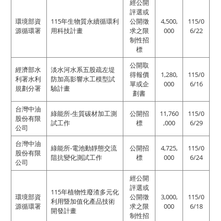
經公開
評選或
環境部資
115年生物質永續循環利
公開徵
4,500,
115/0
源循環署
用科技計畫
求之限
000
6/22
制性招
標
公開取
經濟部水
淡水河水系五股疏左堤
得報價
1,280,
115/0
利署水利
防加高影響水工模型試
單或企
000
6/16
規劃分署
驗計畫
劃書
台灣中油
綠能所-生質碳材加工測
公開招
11,760
115/0
股份有限
試工作
標
,000
6/29
公司
台灣中油
綠能所-電池動靜態交流
公開招
4,725,
115/0
股份有限
阻抗變化測試工作
標
000
6/24
公司
經公開
評選或
115年植物性廢渣多元化
環境部資
公開徵
3,000,
115/0
利用暨加值化產品技術
源循環署
求之限
000
6/18
開發計畫
制性招