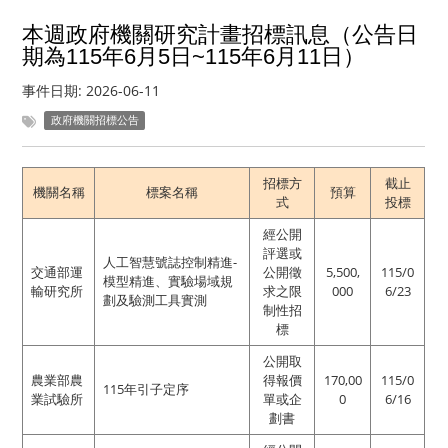
本週政府機關研究計畫招標訊息（公告日
期為115年6月5日~115年6月11日）
事件日期:
2026-06-11
政府機關招標公告
招標方
截止
機關名稱
標案名稱
預算
式
投標
經公開
評選或
人工智慧號誌控制精進-
交通部運
公開徵
5,500,
115/0
模型精進、實驗場域規
輸研究所
求之限
000
6/23
劃及驗測工具實測
制性招
標
公開取
農業部農
得報價
170,00
115/0
115年引子定序
業試驗所
單或企
0
6/16
劃書