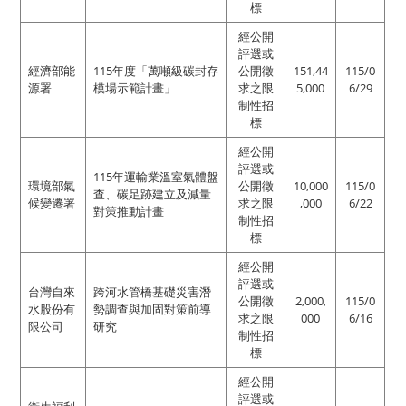
標
經公開
評選或
經濟部能
115年度「萬噸級碳封存
公開徵
151,44
115/0
源署
模場示範計畫」
求之限
5,000
6/29
制性招
標
經公開
評選或
115年運輸業溫室氣體盤
環境部氣
公開徵
10,000
115/0
查、碳足跡建立及減量
候變遷署
求之限
,000
6/22
對策推動計畫
制性招
標
經公開
評選或
台灣自來
跨河水管橋基礎災害潛
公開徵
2,000,
115/0
水股份有
勢調查與加固對策前導
求之限
000
6/16
限公司
研究
制性招
標
經公開
評選或