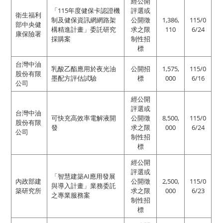
經公開
「115年度健保卡認證機
評選或
衛生福利
制及健保資訊網網路架
公開徵
1,386,
115/0
部中央健
構精進計畫」委託研究
求之限
110
6/24
康保險署
採購案
制性招
標
台灣中油
乳酸乙酯應用於夜光油
公開招
1,575,
115/0
股份有限
墨配方評估試驗
標
000
6/16
公司
經公開
評選或
台灣中油
可快充高效率電解液開
公開徵
8,500,
115/0
股份有限
發
求之限
000
6/24
公司
制性招
標
經公開
評選或
「智慧建築AI應用發展
內政部建
公開徵
2,500,
115/0
與導入計畫」業務委託
築研究所
求之限
000
6/23
之專業服務案
制性招
標