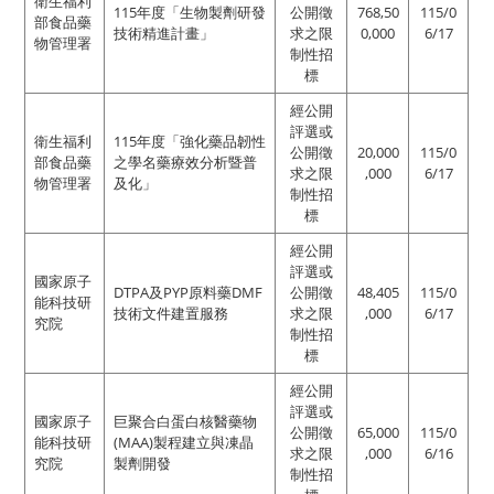
衛生福利
115年度「生物製劑研發
公開徵
768,50
115/0
部食品藥
技術精進計畫」
求之限
0,000
6/17
物管理署
制性招
標
經公開
評選或
衛生福利
115年度「強化藥品韌性
公開徵
20,000
115/0
部食品藥
之學名藥療效分析暨普
求之限
,000
6/17
物管理署
及化」
制性招
標
經公開
評選或
國家原子
DTPA及PYP原料藥DMF
公開徵
48,405
115/0
能科技研
技術文件建置服務
求之限
,000
6/17
究院
制性招
標
經公開
評選或
國家原子
巨聚合白蛋白核醫藥物
公開徵
65,000
115/0
能科技研
(MAA)製程建立與凍晶
求之限
,000
6/16
究院
製劑開發
制性招