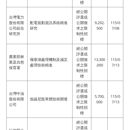
標
經公開
台灣電力
評選或
股份有限
配電規劃資訊系統精進
公開徵
9,292,
115/0
公司綜合
研究
求之限
500
7/08
研究所
制性招
標
經公開
評選或
農業部林
堰塞湖處理機制及減災
公開徵
13,300
115/0
業及自然
處理技術精進
求之限
,000
7/13
保育署
制性招
標
經公開
評選或
台灣中油
公開徵
5,700,
115/0
股份有限
低碳尼龍單體技術開發
求之限
000
7/13
公司
制性招
標
經公開
評選或