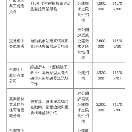
行政院公
115年度生態檢核策進計
公開徵
1,800,
115/0
共工程委
畫委託專業服務
求之限
000
7/08
員會
制性招
標
經公開
評選或
交通部中
自動氣象站建置環境影
公開徵
2,600,
115/0
央氣象署
響評估與儀器設置指引
求之限
000
6/30
制性招
標
綠能所-RFCC廢觸媒回
台灣中油
收再生為燒結型人造面
公開招
1,520,
115/0
股份有限
磚與人造地磚委託試驗
標
000
7/07
公司
工作
經公開
農業部林
評選或
曾文溪、鹽水溪草鴞時
業及自然
公開徵
3,200,
115/0
空動態、衛星追蹤與重
保育署嘉
求之限
000
7/06
要棲地監測(1/2)
義分署
制性招
標
台灣電力
公開取