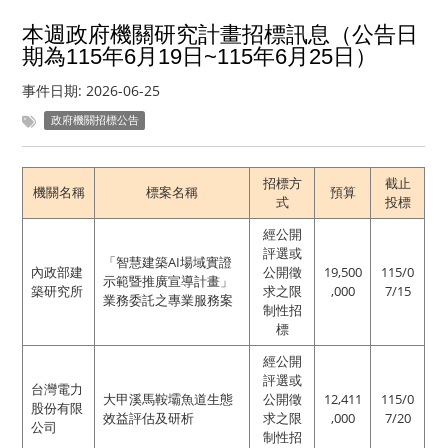
本週政府機關研究計畫招標訊息（公告日
期為115年6月19日~115年6月25日）
事件日期:
2026-06-25
政府機關招標公告
招標方
截止
機關名稱
標案名稱
預算
式
投標
經公開
評選或
「智慧建築AI場域實證
內政部建
公開徵
19,500
115/0
示範暨推廣宣導計畫」
築研究所
求之限
,000
7/15
業務委託之專業服務案
制性招
標
經公開
評選或
台灣電力
大甲溪馬鞍壩魚道生態
公開徵
12,411
115/0
股份有限
效益評估及研析
求之限
,000
7/20
公司
制性招