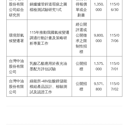
股份有限
鍋爐爐管銲道瑕疵之圖
得報價
1,350,
115/0
公司綜合
檔檢測試驗研究1式
單或企
000
6/30
研究所
劃書
經公開
評選或
115年推動我國氣候變遷
環境部氣
公開徵
9,800,
115/0
調適行動計畫及策略研
候變遷署
求之限
000
7/06
析專案工作
制性招
標
台灣中油
乳酸乙酯應用於夜光油
公開招
1,575,
115/0
股份有限
墨配方評估試驗
標
000
7/01
公司
台灣中油
綠能所-48V鈦酸鋰儲能
公開招
9,571,
115/0
股份有限
模組產品設計、檢驗測
標
800
7/02
公司
試及認證工作