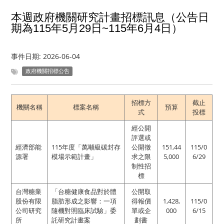
本週政府機關研究計畫招標訊息（公告日
期為115年5月29日~115年6月4日）
事件日期:
2026-06-04
政府機關招標公告
招標方
截止
機關名稱
標案名稱
預算
式
投標
經公開
評選或
經濟部能
115年度「萬噸級碳封存
公開徵
151,44
115/0
源署
模場示範計畫」
求之限
5,000
6/29
制性招
標
台灣糖業
「台糖健康食品對於體
公開取
股份有限
脂肪形成之影響：一項
得報價
1,428,
115/0
公司研究
隨機對照臨床試驗」委
單或企
000
6/15
所
託研究計畫案
劃書