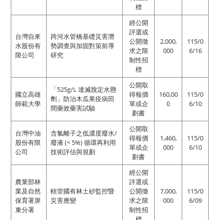
標
經公開
評選或
台灣自來
跨河水管橋基礎災害潛
公開徵
2,000,
115/0
水股份有
勢調查與加固對策前導
求之限
000
6/16
限公司
研究
制性招
標
公開取
「525g/L 達滅脫定水懸
國立高雄
得報價
160,00
115/0
劑」防治木瓜果疫病田
師範大學
單或企
0
6/10
間藥效藥害試驗
劃書
公開取
台灣中油
含氯離子之低濃度廢水/
得報價
1,460,
115/0
股份有限
廢液 (< 5%) 循環再利用
單或企
000
6/10
公司
技術評估與規劃
劃書
經公開
農業部林
評選或
業及自然
轄管國有林土砂監控暨
公開徵
7,000,
115/0
保育署屏
災害應變
求之限
000
6/09
東分署
制性招
標