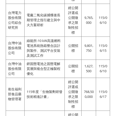
經公開
台灣電力
評選或
電廠二氧化碳捕獲後長
股份有限
公開徵
9,765,
115/0
期管理之指引建立與中
公司綜合
求之限
000
6/10
火方案研析
研究所
制性招
標
綠能所-10 kW高溫燃料
台灣中油
電池系統熱箱整合設計
公開招
9,801,
115/0
股份有限
與製作、測試平台安裝
標
750
6/15
公司
及測試工作
台灣中油
鋰固態電池之固態電解
公開招
1,627,
115/0
股份有限
質層與複合型正極製程
標
500
6/10
公司
優化
經公開
評選或
衛生福利
115年度「生物製劑研發
公開徵
768,50
115/0
部食品藥
技術精進計畫」
求之限
0,000
6/17
物管理署
制性招
標
經公開