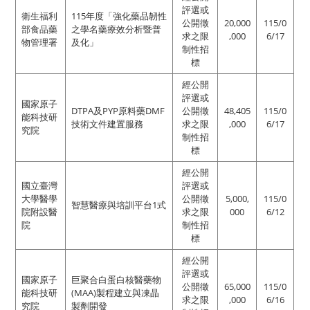
評選或
衛生福利
115年度「強化藥品韌性
公開徵
20,000
115/0
部食品藥
之學名藥療效分析暨普
求之限
,000
6/17
物管理署
及化」
制性招
標
經公開
評選或
國家原子
DTPA及PYP原料藥DMF
公開徵
48,405
115/0
能科技研
技術文件建置服務
求之限
,000
6/17
究院
制性招
標
經公開
國立臺灣
評選或
大學醫學
公開徵
5,000,
115/0
智慧醫療與培訓平台1式
院附設醫
求之限
000
6/12
院
制性招
標
經公開
評選或
國家原子
巨聚合白蛋白核醫藥物
公開徵
65,000
115/0
能科技研
(MAA)製程建立與凍晶
求之限
,000
6/16
究院
製劑開發