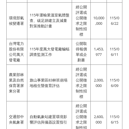
經公開
評選或
115年運輸業溫室氣體盤
環境部氣
公開徵
10,000
115/0
查、碳足跡建立及減量
候變遷署
求之限
,000
6/22
對策推動計畫
制性招
標
台灣電力
公開取
股份有限
115年度萬大發電廠蝙蝠
得報價
1,453,
115/0
公司萬大
調查監測工作
單或企
977
6/11
發電廠
劃書
經公開
農業部林
評選或
業及自然
旗山事業區83林班崩塌
公開徵
2,000,
115/0
保育署屏
地植生暨復育評估
求之限
000
6/09
東分署
制性招
標
經公開
評選或
交通部中
自動氣象站建置環境影
公開徵
2,600,
115/0
央氣象署
響評估與儀器設置指引
求之限
000
6/15
制性招