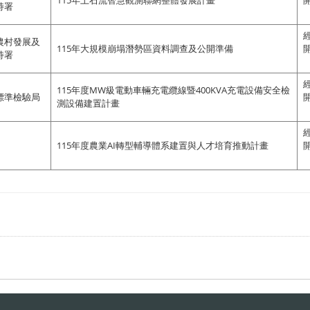
115年土石流智慧觀測聯網整體發展計畫
持署
農村發展及
115年大規模崩塌潛勢區資料調查及公開準備
持署
115年度MW級電動車輛充電纜線暨400KVA充電設備安全檢
標準檢驗局
測設備建置計畫
115年度農業AI轉型輔導體系建置與人才培育推動計畫