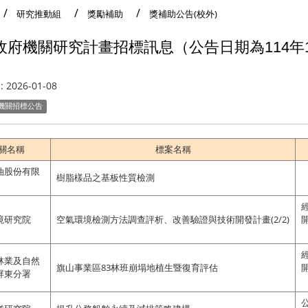
研究推動組
獎勵補助
獎補助公告(校外)
府機關研究計畫招標訊息（公告日期為114年12月
:
2026-01-08
機關招標公告
關名稱
標案名稱
油股份有限
樹脂樣品之基板性質檢測
境研究院
空氣環境檢測方法調查評析、改善驗證與技術開發計畫(2/2)
林業及自然
旗山事業區83林班崩塌地植生暨復育評估
屏東分署