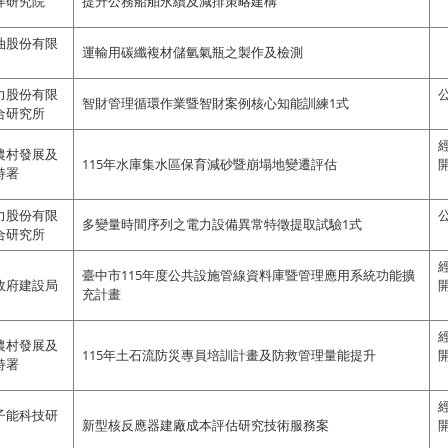
洋研究院
提升公務船舶永續及減排策略建構
油股份有限
運輸用碳纖複材儲氫氣瓶之製作及檢測
力股份有限
智財管理循環作業暨智財案例核心知能訓練1式
合研究所
農村發展及
115年水庫集水區保育減砂暨崩塌地變遷評估
持署
力股份有限
多變量時間序列之電力設備異常特徵提取試驗1式
合研究所
臺中市115年度公共設施管線資料庫暨管理應用系統功能擴
政府建設局
充計畫
農村發展及
115年土石流防災專員培訓計畫及防救管理量能提升
持署
子能科技研
新型核反應器建廠成本評估研究技術服務案