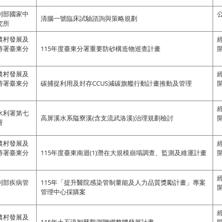
利部國家中
清腦一號臨床試驗諮詢與策略規劃
究所
農村發展及
持署臺東分
115年度臺東分署重要防砂構造物巡查計畫
農村發展及
持署臺東分
碳捕捉利用及封存CCUS減碳旗艦行動計畫推動及管理
水利署第七
高屏溪水系隘寮溪(含支流武洛溪)治理規劃檢討
署
農村發展及
持署臺東分
115年度臺東南迴(1)潛在大規模崩塌調查、監測及維運計畫
利部疾病管
115年「提升醫院感染管制量能及人力品質獎勵計畫」專案
管理中心採購案
農村發展及