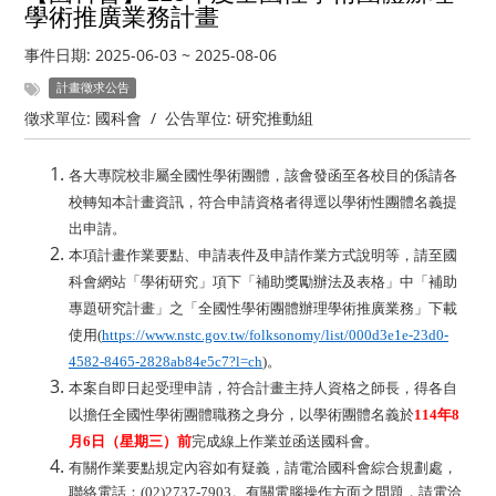
學術推廣業務計畫
事件日期:
2025-06-03
~
2025-08-06
計畫徵求公告
徵求單位:
國科會
/
公告單位:
研究推動組
各大專院校非屬全國性學術團體，該會發函至各校目的係請各
校轉知本計畫資訊，符合申請資格者得逕以學術性團體名義提
出申請。
本項計畫作業要點、申請表件及申請作業方式說明等，請至國
科會網站「學術研究」項下「補助獎勵辦法及表格」中「補助
專題研究計畫」之「全國性學術團體辦理學術推廣業務」下載
使用(
https://www.nstc.gov.tw/folksonomy/list/000d3e1e-23d0-
4582-8465-2828ab84e5c7?l=ch
)。
本案自即日起受理申請，符合計畫主持人資格之師長，得各自
以擔任全國性學術團體職務之身分，以學術團體名義於
114
年8
月6日（星期三）前
完成線上作業並函送國科會。
有關作業要點規定內容如有疑義，請電洽國科會綜合規劃處，
聯絡電話：(02)2737-7903。有關電腦操作方面之問題，請電洽