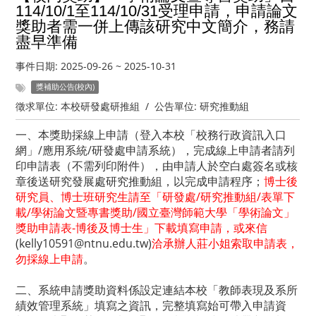
114/10/1至114/10/31受理申請，申請論文
獎助者需一併上傳該研究中文簡介，務請
盡早準備
事件日期:
2025-09-26
~
2025-10-31
獎補助公告(校內)
徵求單位:
本校研發處研推組
/
公告單位:
研究推動組
一、本獎助採線上申請（登入本校「校務行政資訊入口
網」/應用系統/研發處申請系統），完成線上申請者請列
印申請表（不需列印附件），由申請人於空白處簽名或核
章後送研究發展處研究推動組，以完成申請程序；
博士後
研究員、博士班研究生請至「研發處/研究推動組/表單下
載/學術論文暨專書獎助/國立臺灣師範大學「學術論文」
獎助申請表-博後及博士生」下載填寫申請，或來信
(
kelly10591@ntnu.edu.tw
)
洽承辦人莊小姐索取申請表，
勿採線上申請
。
二、系統申請獎助資料係設定連結本校「教師表現及系所
績效管理系統」填寫之資訊，完整填寫始可帶入申請資