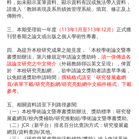
料，如未顯示某筆資料、顯示資料有誤或無法帶入資料，
請進入「教師表現及系所績效管理系統」填寫、修正及上
傳附件。
三、本期受理前一年度
（113年1月至113年12月）
正式獲
刊登卷期之論文或出版之個人學術性專書。
四、為提升本校研究成果之能見度，「本校學術論文暨專
書獎助辦法」第六條規定申請論文獎助時，
須一併傳送各
該論文研究之中文簡介
（外籍教師得以英文呈現），俾置
於「本校研究亮點網」，欲申請論文獎助者請盡早準備，
以免錯過獎助申請時間；
撰稿格式請至「研究發展處網
頁/表單下載/研究亮點網/研究亮點網中文稿件格式」下載
參考
。
五、相關資料請至下列路徑參閱:
（一）本校學術論文暨專書獎助辦法、獎助標準：研究發
展處網頁/校內獎補助/研究推動組/學術論文暨專書獎助。
（二）JCR（新平台）排名百分比查詢方式：研究發展處
網頁/資料查詢/其他。
（三）《研究發展處學術活動補助/獎助》線上申請系統