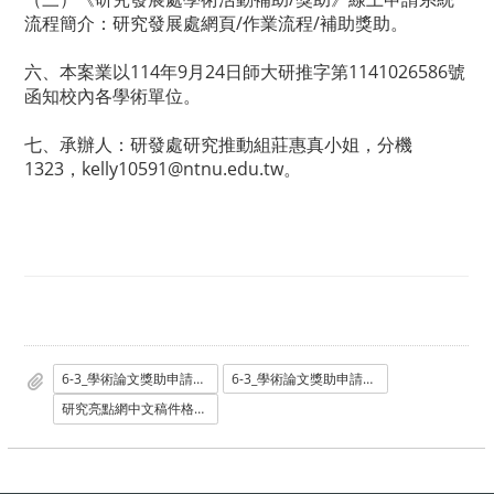
流程簡介：研究發展處網頁/作業流程/補助獎助。
六、本案業以114年9月24日師大研推字第1141026586號
函知校內各學術單位。
七、承辦人：研發處研究推動組莊惠真小姐，分機
1323，
kelly10591@ntnu.edu.tw
。
6-3_學術論文獎助申請表_109年起適用_-博後及博士生1130626.doc
6-3_學術論文獎助申請表_109年起適用_-博後及博士生1130626_英.odt
研究亮點網中文稿件格式11110版.odt