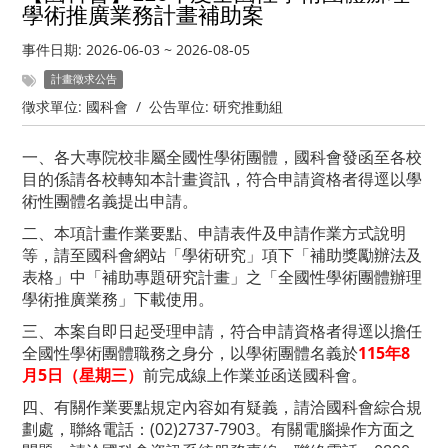
學術推廣業務計畫補助案
事件日期:
2026-06-03
~
2026-08-05
計畫徵求公告
徵求單位:
國科會
/
公告單位:
研究推動組
一、各大專院校非屬全國性學術團體，國科會發函至各校
目的係請各校轉知本計畫資訊，符合申請資格者得逕以學
術性團體名義提出申請。
二、本項計畫作業要點、申請表件及申請作業方式說明
等，請至國科會網站「學術研究」項下「補助獎勵辦法及
表格」中「補助專題研究計畫」之「全國性學術團體辦理
學術推廣業務」下載使用。
三、本案自即日起受理申請，符合申請資格者得逕以擔任
全國性學術團體職務之身分，以學術團體名義於
115年8
月5日（星期三）
前完成線上作業並函送國科會。
四、有關作業要點規定內容如有疑義，請洽國科會綜合規
劃處，聯絡電話：(02)2737-7903。有關電腦操作方面之