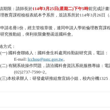
請期限：請師長於
114
年3月25日(星期二)下午5時
前完成計畫
課程檢核表紙本予系所，並請系所於114年3月26日（
冊1份，經主管核章後，連同申請人學術倫理教育課程
推動組，俾利依限彙整函送國科會。
絡方式：
(
一) 國科會聯絡人：國科會生科處周玲勤副研究員，電話：（02）
mail:
lcchou@nstc.gov.tw
。
(
二) 有關系統操作問題，請洽國科會資訊系統服務專線：電話：08
)2737-7590~2。
(
三)本校承辦人：研發處研推組詹宜娟小姐，校內分機1325，E