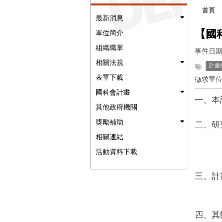
首頁
最新消息
【國
單位簡介
組織職掌
事件日期
相關法規
計畫
表單下載
徵求單位
國科會計畫
一、本
其他政府機關
獎勵補助
二、研
相關連結
(
(
活動資料下載
三、
計
（預計
四、其