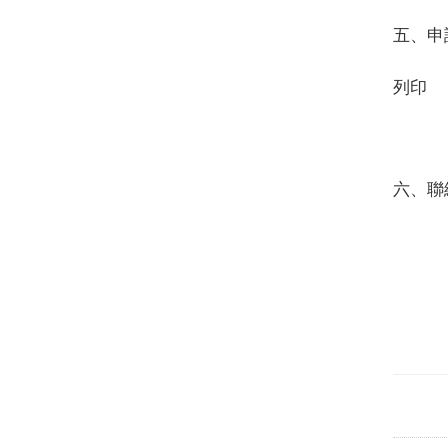
五、申
理教育
列印
申請名
研究
六、聯
E-
(02