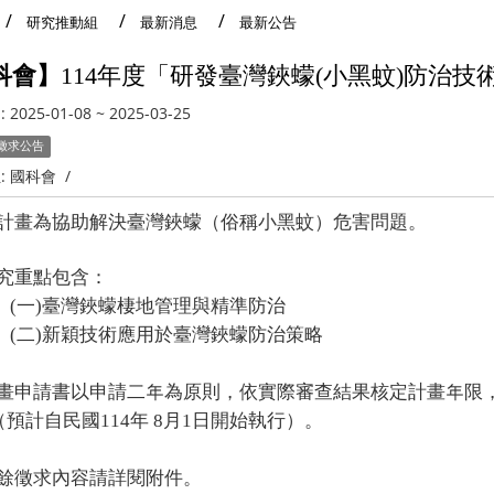
研究推動組
最新消息
最新公告
科會】
114
年度「研發臺灣鋏蠓(小黑蚊)防治技
:
2025-01-08
~
2025-03-25
徵求公告
:
國科會
/
計畫為協助解決臺灣鋏蠓（俗稱小黑蚊）危害問題。
究重點包含：
一)
臺灣鋏蠓棲地管理與精準防治
二)
新穎技術應用於臺灣鋏蠓防治策略
畫申請書以申請二年為原則，依實際審查結果核定計畫年限
自民國114年 8月1日開始執行）。
餘徵求內容請詳閱附件。