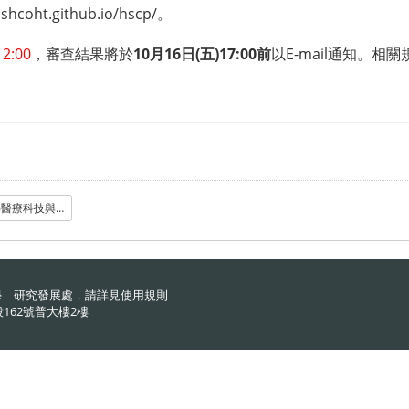
nshcoht.github.io/hscp/
。
:00
，審查結果將於
10月16日(五)17:00前
以E-mail通知。
附件1_2026醫療科技與大健康應用暨語聽學術研討會.pdf
學 研究發展處，請詳見
使用規則
162號普大樓2樓