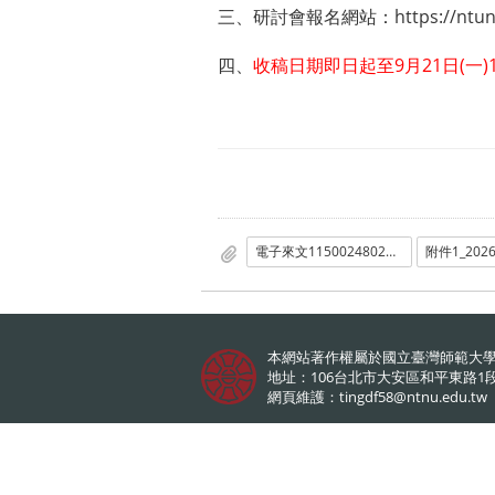
三、研討會報名網站：
https://ntu
四、
收稿日期即日起至9月21日(一)12
電子來文1150024802國立臺北護理健康大學函.pdf
本網站著作權屬於國立臺灣師範大
地址：106台北市大安區和平東路1段
網頁維護：
tingdf58@ntnu.edu.tw