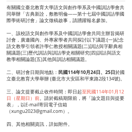
有關國立臺北教育大學語文與創作學系及中國訓詁學會共
同舉辦「古典新詮，敷教明倫——第十七屆中國訓詁學國
際學術研討會」論文徵稿啟事，請踴躍報名參加。
一、該校語文與創作學系及中國訓詁學會共同主辦旨揭研
討會，廣邀國內、外專家學者共同探討以下議題:(一)紀念
語文教學引領者許學仁教授相關議題(二)訓詁與字辭典相
關議題(三)歷代訓詁與訓詁學史相關研究(四)訓詁與語文
教學相關論題(五)其他與訓詁相關議題。
二、研討會日期與地點：
民國114年10月24日、25日
於國
立臺北教育大學舉辦 (臺北市大安區和平東路2段134號)。
三、論文提要截止收件時間：即日起
至民國114年01月12
日（星期日）前
。請於截稿期限前，將「論文題目與提要
表」，以E-mail寄回電子信箱
（
xungu2023@gmail.com
）。
四、其他相關資訊，詳如附件。