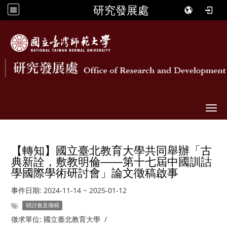
研究發展處
Togg
【轉知】國立臺北教育大學共同舉辦「古
典新詮，敷教明倫——第十七屆中國訓詁
學國際學術研討會」論文徵稿啟事
事件日期:
2024-11-14
~
2025-01-12
研討會及徵稿
徵求單位:
國立臺北教育大學
/