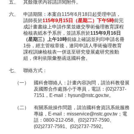
五、
其餘徵求內容請詳閱附件。
六、
申請期限：本案自115年6月18日起受理申請，
請師長於
115年9月15日（星期二）下午5時
前完
成計畫書線上申請作業並繳交學術倫理教育課程
檢核表紙本予系所，並請系所於
115年9月16日
（星期三）上午10時
前線上確認並列印申請名冊
1份，經主管核章後，連同申請人學術倫理教育
課程訓練檢核表一併送至研究發展處研究推動
組，俾利依限彙整函送國科會。
七、
聯絡方式：
（一）
國科會聯絡人：計畫內容詢問，請洽科教發展
及國際合作處孫小于專員，電話：(02)2737-
7151，E-mail：
hysun@nstc.gov.tw
。
（二）
有關系統操作問題，請洽國科會資訊系統服務
專線，E-mail：
misservice@nstc.gov.tw
；電
話：0800-212-058、(02)2737-7590、
(02)2737-7591、(02)2737-7592。