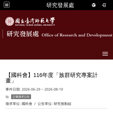
研究發展處
Togg
【國科會】116年度「族群研究專案計
畫」
事件日期:
2026-06-29
~
2026-08-10
計畫徵求公告
徵求單位:
國科會
/
公告單位:
研究推動組