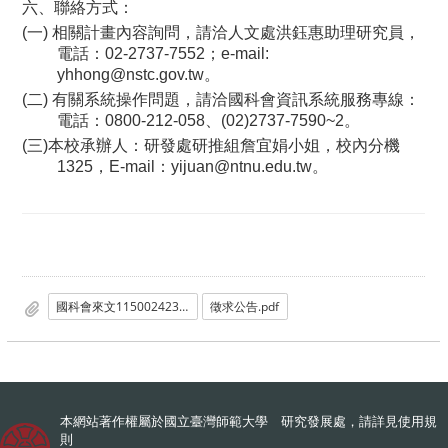
六、聯絡方式：
(一) 相關計畫內容詢問，請洽人文處洪鈺惠助理研究員，
電話：02-2737-7552；e-mail:
yhhong@nstc.gov.tw
。
(二) 有關系統操作問題，請洽國科會資訊系統服務專線：
電話：0800-212-058、(02)2737-7590~2。
(三)本校承辦人：研發處研推組詹宜娟小姐，校內分機
1325，E-mail：
yijuan@ntnu.edu.tw
。
國科會來文1150024232.pdf
徵求公告.pdf
本網站著作權屬於國立臺灣師範大學 研究發展處，請詳見
使用規
則