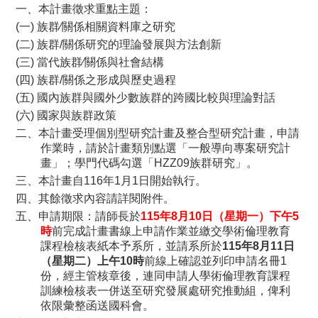
一、本計畫徵求重點主題：
(一) 族群∕關係相關資料庫之研究
(二) 族群/關係研究的理論發展與方法創新
(三) 當代族群∕關係與社會結構
(四) 族群/關係之形成與歷史過程
(五) 國內族群與國外少數族群的跨國比較與理論對話
(六) 國家與族群政策
二、本計畫受理個別型研究計畫及整合型研究計畫，申請
作業時，請於計畫類別點選「一般導向專案研究計
畫」；學門代碼勾選「HZZ09族群研究」。
三、本計畫自116年1月1日開始執行。
四、其餘徵求內容請詳閱附件。
五、申請期限：請師長於
115年8月10日（星期一）下午5
時
前完成計畫書線上申請作業並繳交學術倫理教育
課程檢核表紙本予系所，並請系所於
115年8月11日
（星期二）上午10時
前線上確認並列印申請名冊1
份，經主管核章後，連同申請人學術倫理教育課程
訓練檢核表一併送至研究發展處研究推動組，俾利
依限彙整函送國科會。