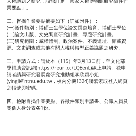
人權議題之研究，該館訂定「國家人權博物館研究徵件作
業要點」。
二、旨揭作業要點摘要如下（詳如附件）：
(一)徵件類別：博碩士生學位論文撰寫培育、博碩士學位
(二)論文出版、文史調查研究計畫、專題研究計畫。
(三)研究範圍：威權體制、政治案件、不義遺址、館藏資
源、文史調查或其他有關人權與轉型正義議題之研究。
三、申請方式：請於本（115）年3月13日前，至文化部
獎補助資訊網(https://reurl.cc/LQEenL)線上申請。欲申
請者請與研究發展處研究推動組李欣穎小姐
(yingli@ntnu.edu.tw，校內分機1324)聯繫索取登入網頁
之帳號與密碼。
四、檢附旨揭作業要點、各徵件類別申請書、公職人員及
關係人身分表各1份。