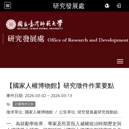
研究發展處
Togg
【國家人權博物館】研究徵件作業要點
事件日期:
2026-03-02
~
2026-03-13
計畫徵求公告
徵求單位:
國家人權博物館
/
公告單位:
研究發展處研究推動組
一、為鼓勵學術界、專家及民眾投入威權統治時期歷史與