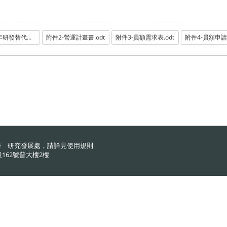
附件1-116年研發替代役員額申請暨審查作業實施計畫.pdf
附件2-營運計畫書.odt
附件3-員額需求表.odt
學 研究發展處，請詳見
使用規則
162號普大樓2樓