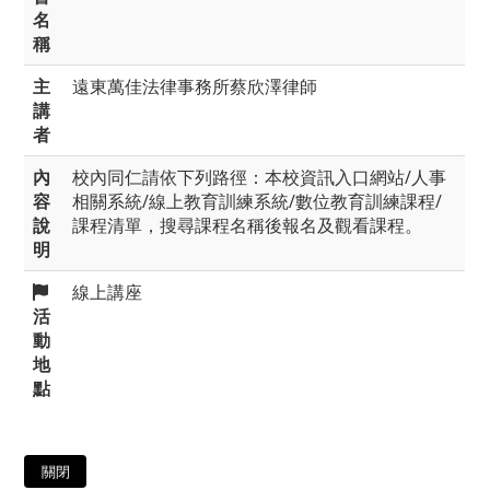
名
稱
主
遠東萬佳法律事務所蔡欣澤律師
講
者
內
校內同仁請依下列路徑：本校資訊入口網站/人事
容
相關系統/線上教育訓練系統/數位教育訓練課程/
說
課程清單，搜尋課程名稱後報名及觀看課程。
明
線上講座
活
動
地
點
關閉