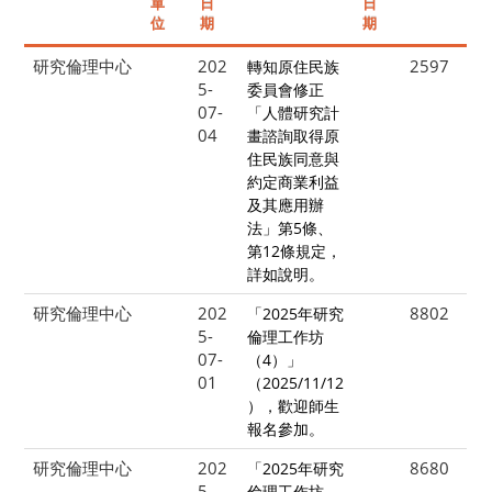
單
日
日
位
期
期
研究倫理中心
202
2597
轉知原住民族
5-
委員會修正
07-
「人體研究計
04
畫諮詢取得原
住民族同意與
約定商業利益
及其應用辦
法」第5條、
第12條規定，
詳如說明。
研究倫理中心
202
8802
「2025年研究
5-
倫理工作坊
07-
（4）」
01
（2025/11/12
），歡迎師生
報名參加。
研究倫理中心
202
8680
「2025年研究
5-
倫理工作坊