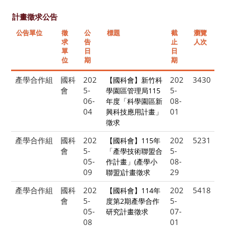
計畫徵求公告
公告單位
徵
公
標題
截
瀏覽
求
告
止
人次
單
日
日
位
期
期
產學合作組
國科
202
202
3430
【國科會】新竹科
會
5-
5-
學園區管理局115
06-
08-
年度「科學園區新
04
01
興科技應用計畫」
徵求
產學合作組
國科
202
202
5231
【國科會】115年
會
5-
5-
「產學技術聯盟合
05-
08-
作計畫」(產學小
09
29
聯盟)計畫徵求
產學合作組
國科
202
202
5418
【國科會】114年
會
5-
5-
度第2期產學合作
05-
07-
研究計畫徵求
08
01