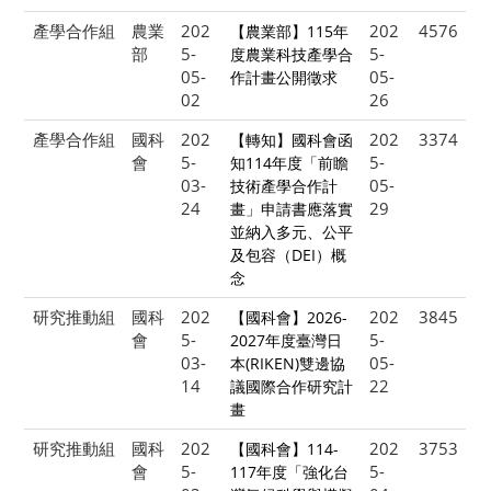
產學合作組
農業
202
202
4576
【農業部】115年
部
5-
5-
度農業科技產學合
05-
05-
作計畫公開徵求
02
26
產學合作組
國科
202
202
3374
【轉知】國科會函
會
5-
5-
知114年度「前瞻
03-
05-
技術產學合作計
24
29
畫」申請書應落實
並納入多元、公平
及包容（DEI）概
念
研究推動組
國科
202
202
3845
【國科會】2026-
會
5-
5-
2027年度臺灣日
03-
05-
本(RIKEN)雙邊協
14
22
議國際合作研究計
畫
研究推動組
國科
202
202
3753
【國科會】114-
會
5-
5-
117年度「強化台