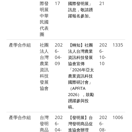
際發
17
21
國際發明展」
明展
訊息，敬請踴
中華
躍報名參加。
民國
代表
團
產學合作組
社團
202
202
1335
【轉知】社團
法人
6-
6-
法人台灣農業
台灣
04-
10-
資訊科技發展
農業
09
10
協會宣傳
資訊
「2026年亞太
科技
農業資訊科技
發展
國際研討會」
協會
（APFITA
2026），鼓勵
踴躍參與投
稿。
產學合作組
台灣
202
202
1006
【發明展】台
發明
6-
6-
灣發明商品促
商品
04-
08-
進協會辦理