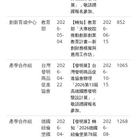
展」，敬請踴
躍報名參加。
創新育成中心
教育
202
202
852
【轉知】教育
部
6-
6-
部「大專校院
05-
06-
推動創新創業
04
15
教育計畫—新
創財務模擬與
應用工作坊」
產學合作組
台灣
202
202
1065
【發明展】台
發明
6-
6-
灣發明商品促
商品
04-
10-
進協會辦理
促進
22
15
「2026第13屆
協會
高雄國際發明
暨設計展」，
敬請踴躍報名
參加。
產學合作組
德國
202
202
1268
【發明展】轉
紐倫
6-
6-
知「2026德國
堡國
04-
08-
紐倫堡第78屆