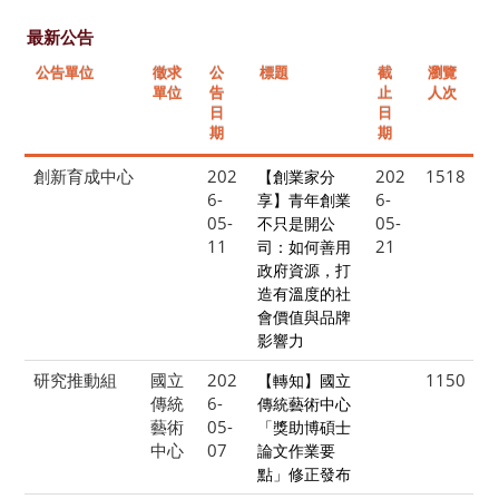
最新公告
公告單位
徵求
公
標題
截
瀏覽
單位
告
止
人次
日
日
期
期
創新育成中心
202
202
1518
【創業家分
6-
6-
享】青年創業
05-
05-
不只是開公
11
21
司：如何善用
政府資源，打
造有溫度的社
會價值與品牌
影響力
研究推動組
國立
202
1150
【轉知】國立
傳統
6-
傳統藝術中心
藝術
05-
「獎助博碩士
中心
07
論文作業要
點」修正發布