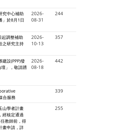
2026-
244
研究中心補助
08-31
」於8月1日
2026-
357
1日起調整補助
10-13
給之研究主持
2026-
442
設(PPP)發
08-18
論壇」，敬請踴
339
rative
合作媒合服務
255
玉山學者計畫
，經核定通過
專任教師前，得
計畫申請，詳