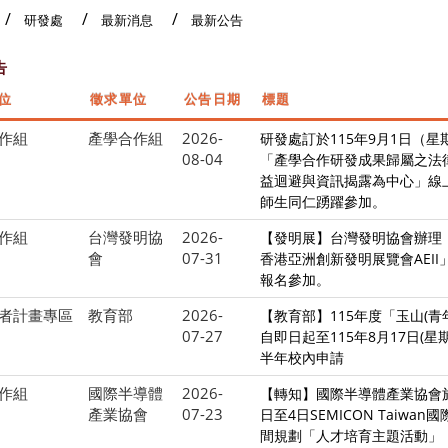
研發處
最新消息
最新公告
告
位
徵求單位
公告日期
標題
作組
產學合作組
2026-
研發處訂於115年9月1日（星
08-04
「產學合作研發成果歸屬之法
益迴避與資訊揭露為中心」線
師生同仁踴躍參加。
作組
台灣發明協
2026-
【發明展】台灣發明協會辦理「
會
07-31
香港亞洲創新發明展覽會AEII
報名參加。
者計畫專區
教育部
2026-
【教育部】115年度「玉山(青
07-27
自即日起至115年8月17日(星
半年校內申請
作組
國際半導體
2026-
【轉知】國際半導體產業協會於
產業協會
07-23
日至4日SEMICON Taiwa
間規劃「人才培育主題活動」