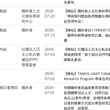
名參加。
動組
國科會人文
2026-
【轉知】國科會人文社會科學
社會科學研
07-22
「學術期刊開放取用暨數位傳播
究中心
起受理申請！
動組
國科會
2026-
【轉知】國科會自115年8月
07-13
「優秀年輕學者研究計畫」核
費
作組
社團法人亞
2026-
【轉知】社團法人亞太公私合夥建
太公私合夥
07-03
展協會辦理「第十屆台北PPP
建設(PPP)
躍報名參加。
發展協會
2026-
【轉知】TAMUS–UAAT Collabo
07-02
Research Program 學者
者計畫專區
國科會
2026-
有關國科會為協助教育部推動
07-01
延攬國際頂尖人才，自即日起
為玉山(青年)學者，於獲聘為
以隨到隨審方式提出專題研究
如說明，請查照。