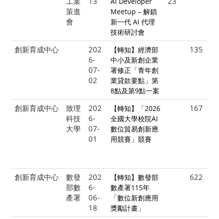
工業
13
23
AI Developer
策進
Meetup – 解鎖
會
新一代 AI 代理
技術研討會
創新育成中心
202
135
【轉知】經濟部
6-
中小及新創企業
07-
署修正「青年創
02
業貸款要點」第
8點及第9點一案
創新育成中心
致理
202
167
【轉知】「2026
科技
6-
全國大學校院AI
大學
07-
數位貿易創新應
01
用競賽」競賽
創新育成中心
數發
202
622
【轉知】數發部
部數
6-
數產署115年
產署
06-
「數位新創應用
18
獎勵計畫」