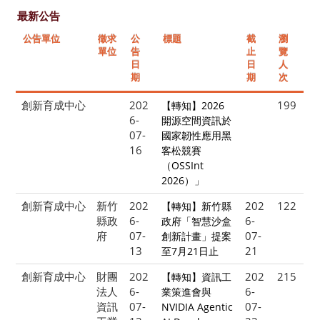
最新公告
公告單位
徵求
公
標題
截
瀏
單位
告
止
覽
日
日
人
期
期
次
創新育成中心
202
199
【轉知】2026
6-
開源空間資訊於
07-
國家韌性應用黑
16
客松競賽
（OSSInt
2026）」
創新育成中心
新竹
202
202
122
【轉知】新竹縣
縣政
6-
6-
政府「智慧沙盒
府
07-
07-
創新計畫」提案
13
21
至7月21日止
創新育成中心
財團
202
202
215
【轉知】資訊工
法人
6-
6-
業策進會與
資訊
07-
07-
NVIDIA Agentic