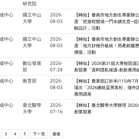
研究院
成中心
國立中山
2026-
【轉知】臺南市地方創生專案辦公
大學
08-03
度「把遊程變成一門永續生意─從
驗設計」活動
成中心
國立中山
2026-
【轉知】臺南市地方創生專案辦公
大學
08-03
度「地方好物升級術！用產銷履
價值」活動
成中心
數位發展
2026-
【轉知】2026第31屆大專校院
部
07-28
新競賽「資料隱私保護-創新應用
成中心
教育部
2026-
【轉知】農業部訂於本(115)年7
08-03
場次「2026總統盃黑客松」徵件
應用講座
成中心
臺北醫學
2026-
【轉知】臺北醫學大學辦理 202
大學
07-16
創業競賽
3
4
5
下一頁
最後