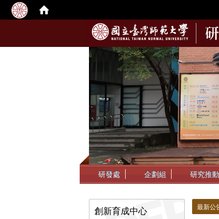
:::
研發處
企劃組
研究推
:::
:::
最新公
創新育成中心