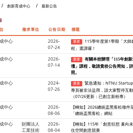
創新育成中心
最新公告
告
位
徵求單位
公告日期
標題
成中心
2026-
115學年度第1學期「大
重要
07-24
程」選課囉！
成中心
2026-
重要
有關本校辦理「115年創
07-14
壇」課程，敬請貴校公告周知，
照。
成中心
2024-
緊急通知：NTNU Startup
重要
07-26
專頁被非法盜用，請大家暫停互
（07/26更新：已創立新粉專）
成中心
2026-
【轉知】2026總統盃黑客松徵件至
08-06
「總統盃黑客松」網站
成中心
財團法人
2026-
【轉知】115年「創意狂想 巢向
工業技術
08-04
住空間創意競賽