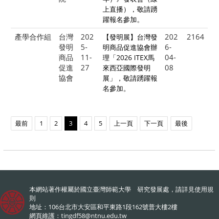
上直播），敬請踴
躍報名參加。
產學合作組
台灣
202
202
2164
【發明展】台灣發
發明
5-
6-
明商品促進協會辦
商品
11-
04-
理「2026 ITEX馬
促進
27
08
來西亞國際發明
協會
展」，敬請踴躍報
名參加。
最前
1
2
3
4
5
上一頁
下一頁
最後
本網站著作權屬於國立臺灣師範大學 研究發展處，請詳見
使用規
則
地址：106台北市大安區和平東路1段162號普大樓2樓
網頁維護：
tingdf58@ntnu.edu.tw