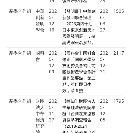
19
23
發展研習課程
產學合作組
中華
202
202
1505
【發明展】中華創
創新
5-
6-
新發明學會辦理
發明
12-
03-
「2026第四十屆
學會
16
27
日本東京創新天才
國際發明展」，敬
請踴躍報名參加。
產學合作組
國科
202
202
2117
【國科會】國科會
會
5-
5-
修正「國家科學及
12-
12-
技術委員會補助前
09
31
瞻技術產學合作計
畫作業要點」第二
點，並自即日生
效，請查照。
產學合作組
財團
202
202
1795
【轉知】財團法人
法人
5-
5-
中華經濟研究院舉
中華
11-
12-
辦《台商在東協投
經濟
27
05
資趨勢調查報告
研究
（2018-2024
院
年）》發表會（線