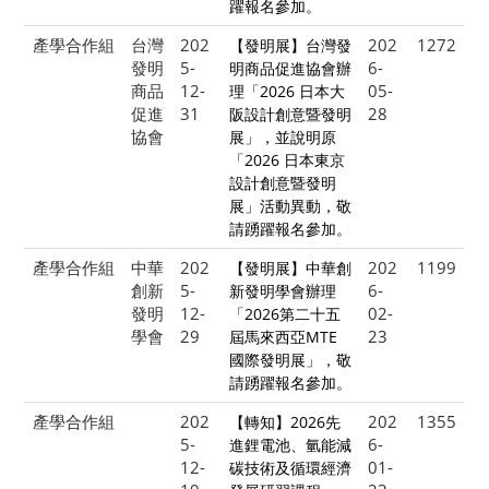
躍報名參加。
產學合作組
台灣
202
202
1272
【發明展】台灣發
發明
5-
6-
明商品促進協會辦
商品
12-
05-
理「2026 日本大
促進
31
28
阪設計創意暨發明
協會
展」，並說明原
「2026 日本東京
設計創意暨發明
展」活動異動，敬
請踴躍報名參加。
產學合作組
中華
202
202
1199
【發明展】中華創
創新
5-
6-
新發明學會辦理
發明
12-
02-
「2026第二十五
學會
29
23
屆馬來西亞MTE
國際發明展」，敬
請踴躍報名參加。
產學合作組
202
202
1355
【轉知】2026先
5-
6-
進鋰電池、氫能減
12-
01-
碳技術及循環經濟