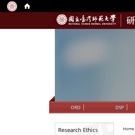
:::
ORD
DSP
:::
Home
Research Ethics