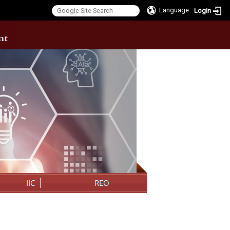
Language
Login
:::
IIC
REO