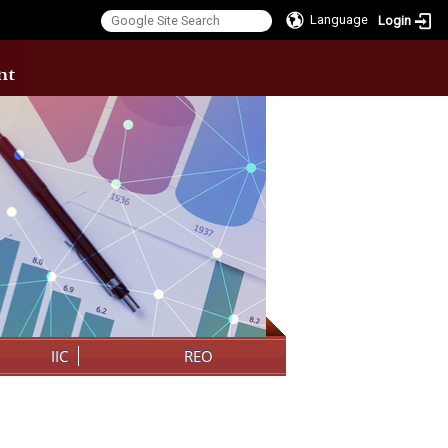
Language
Login
:::
IIC
REO