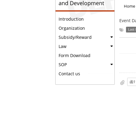
and Development
Home
Introduction
Event D
Organization
Last
Subsidy/Reward
Law
Form Download
SOP
Contact us
函11