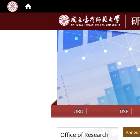
:::
ORD
DSP
:::
:::
Annou
Office of Research