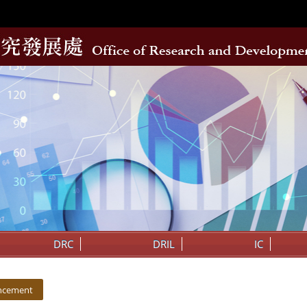
DRC
DRIL
IC
ncement