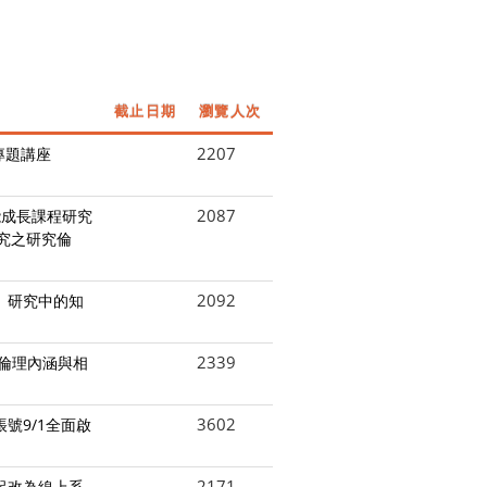
截止日期
瀏覽人次
2207
專題講座
2087
能成長課程研究
究之研究倫
2092
： 研究中的知
2339
究倫理內涵與相
3602
號9/1全面啟
2171
1起改為線上系