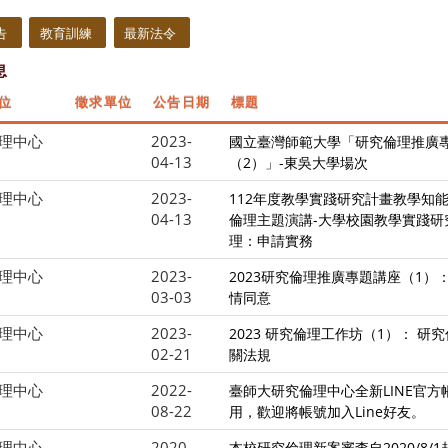
告
教育訓練
最新法令
息
位
徵求單位
公告日期
標題
理中心
2023-
國立臺灣師範大學「研究倫理推廣
04-13
（2）」-東吳大學場次
理中心
2023-
112年度教學實踐研究計畫教學知
04-13
倫理主題演講-大學校園教學實踐研
理：申請實務
理中心
2023-
2023研究倫理推廣專題講座（1）
03-03
情同意
理中心
2023-
2023 研究倫理工作坊（1）： 研
02-21
關法規
理中心
2022-
臺師大研究倫理中心全新LINE官方帳
08-22
用，歡迎將帳號加入Line好友。
理中心
2020-
本校研究倫理新案審查自2020/8/