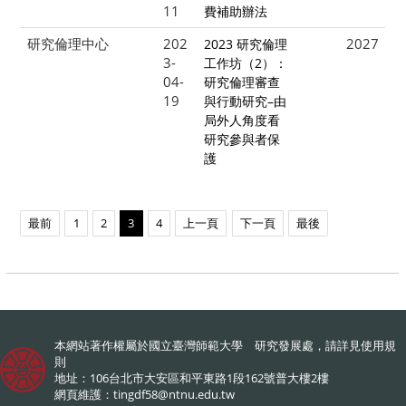
11
費補助辦法
研究倫理中心
202
2027
2023 研究倫理
3-
工作坊（2）：
04-
研究倫理審查
19
與行動研究–由
局外人角度看
研究參與者保
護
最前
1
2
3
4
上一頁
下一頁
最後
本網站著作權屬於國立臺灣師範大學 研究發展處，請詳見
使用規
則
地址：106台北市大安區和平東路1段162號普大樓2樓
網頁維護：
tingdf58@ntnu.edu.tw