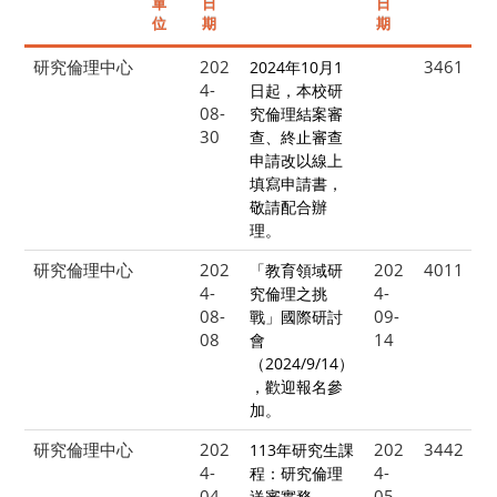
單
日
日
位
期
期
研究倫理中心
202
3461
2024年10月1
4-
日起，本校研
08-
究倫理結案審
30
查、終止審查
申請改以線上
填寫申請書，
敬請配合辦
理。
研究倫理中心
202
202
4011
「教育領域研
4-
4-
究倫理之挑
08-
09-
戰」國際研討
08
14
會
（2024/9/14）
，歡迎報名參
加。
研究倫理中心
202
202
3442
113年研究生課
4-
4-
程：研究倫理
04-
05-
送審實務