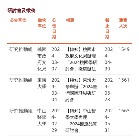
研討會及徵稿
公告單位
徵求
公
標題
截
瀏覽
單位
告
止
人次
日
日
期
期
研究推動組
桃園
202
202
1549
【轉知】桃園市
市政
4-
4-
政府文化局辦理
府文
03-
04-
「2024桃園學研
化局
07
30
討會」徵稿辦法
研究推動組
東海
202
202
1561
【轉知】東海大
大學
4-
4-
學舉辦「2024臺
03-
06-
灣國際珊瑚礁研
04
28
討會
研究推動組
中山
202
202
1663
【轉知】中山醫
醫學
4-
4-
學大學辦理
大學
02-
05-
「2024醫療品質
29
31
研討會」