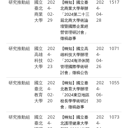
研究推動組
國立
202
202
1517
【轉知】國立臺
臺北
4-
4-
北商業大學舉辦
商業
02-
04-
「2024第二十三
大學
29
28
屆北商大學術論
壇暨國際企業經
營管理研討會」
徵稿啟事
研究推動組
國立
202
202
1071
【轉知】國立高
高雄
4-
4-
雄科技大學辦理
科技
02-
04-
「2024海洋休閒
大學
23
26
管理國際學術研
討會」徵稿公告
研究推動組
國立
202
202
1055
【轉知】國立臺
臺北
4-
4-
北教育大學辦理
教育
02-
06-
「2024東亞地區
大學
20
30
校長學學術研討
會」徵稿啟事
研究推動組
國立
202
202
1073
【轉知】國立臺
臺北
4-
4-
北護理健康大學