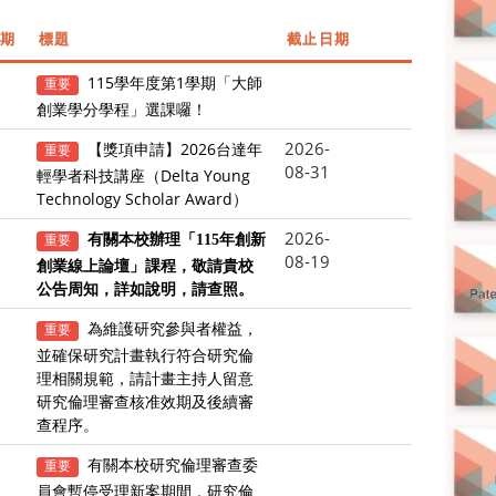
期
標題
截止日期
115學年度第1學期「大師
重要
創業學分學程」選課囉！
2026-
【獎項申請】2026台達年
重要
08-31
輕學者科技講座（Delta Young
Technology Scholar Award）
2026-
重要
有關本校辦理「115年創新
08-19
創業線上論壇」課程，敬請貴校
公告周知，詳如說明，請查照。
為維護研究參與者權益，
重要
並確保研究計畫執行符合研究倫
理相關規範，請計畫主持人留意
研究倫理審查核准效期及後續審
查程序。
有關本校研究倫理審查委
重要
員會暫停受理新案期間，研究倫