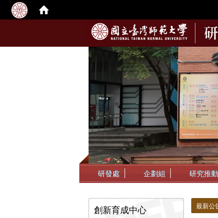
:::
研發處
企劃組
研究推
:::
:::
最新公
創新育成中心