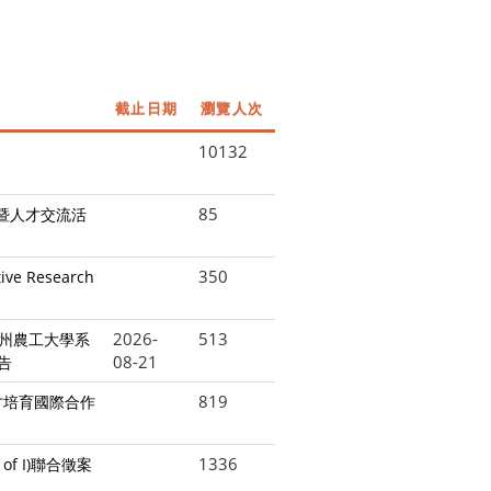
截止日期
瀏覽人次
10132
85
流暨人才交流活
350
ve Research
2026-
513
國德州農工大學系
08-21
告
819
人才培育國際合作
1336
f I)聯合徵案