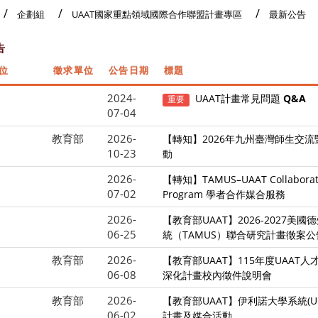
企劃組
UAAT國家重點領域國際合作聯盟計畫專區
最新公告
告
位
徵求單位
公告日期
標題
2024-
UAAT計畫常見問題
Q&A
重要
07-04
教育部
2026-
【轉知】2026年九州臺灣師生交
10-23
動
2026-
【轉知】TAMUS–UAAT Collaborati
07-02
Program 學者合作媒合服務
2026-
【教育部UAAT】2026-2027美
06-25
統（TAMUS）聯合研究計畫徵案公
教育部
2026-
【教育部UAAT】115年度UAAT
06-08
深化計畫校內徵件說明會
教育部
2026-
【教育部UAAT】伊利諾大學系統(U o
06-02
計畫及媒合活動