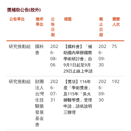
獎補助公告(校外)
公告單位
徵求
公
標題
截
瀏覽
單位
告
止
人次
日
日
期
期
研究推動組
國科
202
202
75
【國科會】「補
會
6-
6-
助國內舉辦國際
08-
09-
學術研討會」自
06
30
9月1日起至9月
29日止線上申請
研究推動組
財團
202
202
192
【獎項】116年
法人
6-
6-
度「學術獎座」
台灣
07-
09-
及115年「吳火
生技
31
30
獅醫學獎」受理
醫藥
申請，請依說明
發展
三辦理
基金
會