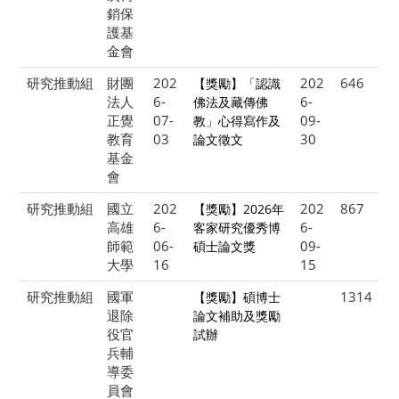
銷保
護基
金會
研究推動組
財團
202
202
646
【獎勵】「認識
法人
6-
6-
佛法及藏傳佛
正覺
07-
09-
教」心得寫作及
教育
03
30
論文徵文
基金
會
研究推動組
國立
202
202
867
【獎勵】2026年
高雄
6-
6-
客家研究優秀博
師範
06-
09-
碩士論文獎
大學
16
15
研究推動組
國軍
1314
【獎勵】碩博士
退除
論文補助及獎勵
役官
試辦
兵輔
導委
員會