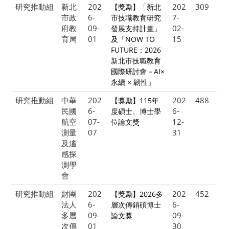
研究推動組
新北
202
202
309
【獎勵】「新北
市政
6-
7-
市技職教育研究
府教
09-
02-
發展支持計畫」
育局
01
15
及「NOW TO
FUTURE：2026
新北市技職教育
國際研討會－AI×
永續 × 韌性」
研究推動組
中華
202
202
488
【獎勵】115年
民國
6-
6-
度碩士、博士學
航空
07-
12-
位論文獎
測量
07
31
及遙
感探
測學
會
研究推動組
財團
202
202
452
【獎勵】2026多
法人
6-
6-
層次傳銷碩博士
多層
09-
09-
論文獎
次傳
01
30