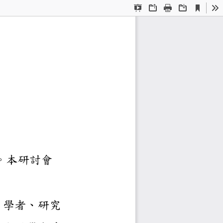
Current
Presentation
Open
Print
Download
To
View
Mode
討會
章
研討會
」。本研討會
家、學者、研究