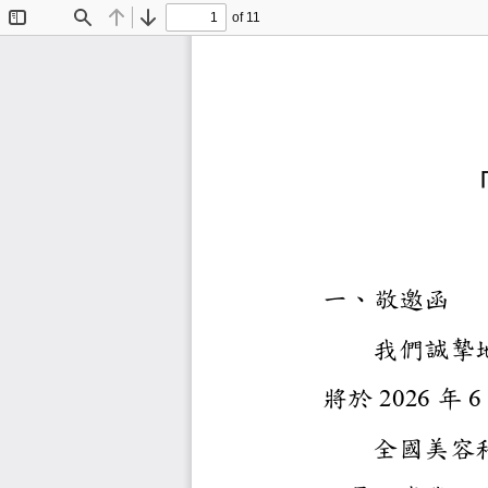
of 11
Toggle
Find
Previous
Next
Sidebar
一、敬
邀函
我們
將於
202
6
年
6
全國