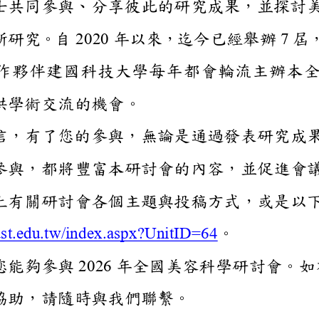
業人士共同參與、分享彼此
的最新研究。自
2020
年以來，迄今已經
7
屆
的合作夥伴建國科技大學每
提供學術交流的機會。
也堅信，有了您的參與，無論
身份參與，都將豐富本研討
將附上有關研討會各個主題
cade.must.edu.tw/index.aspx?U
。
期待您能夠參與
202
6
年
全國美容科學研
。
一步協助，請隨時與我們聯