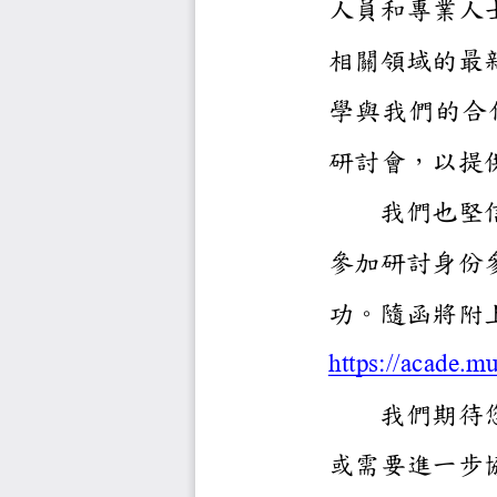
人員和專
相關領域
學與我們
研討會
，以
我們
參加研討
功。隨函
https://a
我們
或需要進