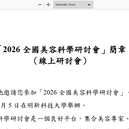
Zoom
Zoom
Out
In
「
202
6
全國美容科學研
」簡
（線上研討會）
誠摯地邀請您參加「
202
6
全國美容科學
月
5
日在明新科技大學舉辦。
美容科學研討會
是一個良好平台，
集合
美容專