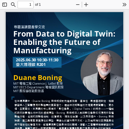
of 1
Toggle
Find
Zoom
Zoom
To
Sidebar
Out
In
專題演講暨產學交流
From Data to Digit
Enabling the Futu
Manufacturing
2025.06.30 10:30
-
11:30
臺大博理館
R201
Duane Boning
MIT
電機工程
Clarence J.
LeBel
教授
MIT
EECS
Department
電機資訊教授
MIT
國際事務副教務長
在本場演講中
，
Duane
Boning
教授將探討先進感測器
、
連接性
、
數據基礎設施
、
機器
學習與人工智慧應用於製造業的變革潛力
。
這些技術將製造的流程變得更智慧化
、
更永
續
，
且更高效
。
本演講的核心聚焦於
「
數位孿身
」
（
Digital
Twins
）
的概念
——
一種能
即時反映實體系統狀況的虛擬模型
。
Boning
教授將深入說明數位孿身如何應用
製造流程
，
包括即時製程控制
、
故障偵測
、
預測性維護
，
以及良率提升
。
Boning
教授
強調
，
建立具備高度適應性的模型
、
標準化的資料表示方式
，
以及能夠有效因應變異性
與不確定性的穩健方法
，
都是實現數位孿身技術的關鍵
。
隨著人工智慧與機器學習的
速進展
，
產業正處於一個關鍵轉捩點
，
準備邁向建構完整數位孿身生態系統的
。