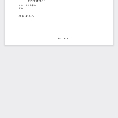
參與者保護
。
)
正本：本校各單位
副本：
校長
吳正己
第
頁，共
頁
1
1