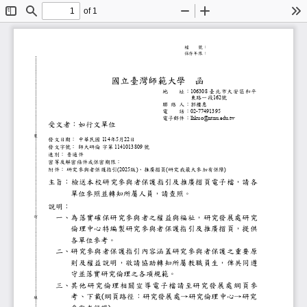
of 1
Toggle
Find
Zoom
Zoom
To
Sidebar
Out
In
檔
號：
保存年限：
國立臺灣師範大學
函
地
址：
臺北市大安區和平
106308
東路一段
號
162
聯 絡 人：郭樓惠
電
話：
02-77491395
電子郵件：
lhkuo@ntnu.edu.tw
受文者：如行文單位
裝
發文日期：
中華民國
年
月
日
114
5
22
發文字號：
師大研倫
字第
號
1141013809
速別：
普通件
密等及解密條件或保密期限：
附件：
研究參與者保護指引
版
、推廣摺頁
研究我最大參加有保障
(2025
)
(
)
主旨：
檢送本校研究參與者保護指引及推廣摺頁電
單位參照並轉知所屬人員，請查照。
說明：
一、
為落實確保研究參與者之權益與福祉，研究
訂
倫理中心特編製研究參與者保護指引及推廣
各單位參考。
二、
研究參與者保護指引內容涵蓋研究參與者保
則及權益說明，敬請協助轉知所屬教職員生
守並落實研究倫理之各項規範。
三、
其他研究倫理相關宣導電子檔請至研究發
考、下載
網頁路徑：研究發展處→研究倫理中
(
線