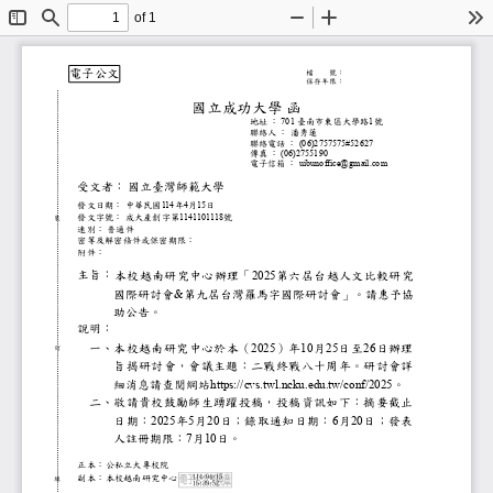
of 1
Toggle
Find
Zoom
Zoom
To
Sidebar
Out
In
電子公文
檔
號：
保存年限：
國立成功大學
函
地址
：
臺南市東區大學路
號
701
1
聯絡人
：
潘秀蓮
聯絡電話
：
(06)2757575#52627
傳真
：
(06)2755190
電子信箱
：
uibunoffice@gmail.com
受文者：
國立臺灣師範大學
發文日期：
中華民國
年
月
日
114
4
15
發文字號：
成大產創字第
號
1141101118
裝
速別：
普通件
密等及解密條件或保密期限：
附件：
主旨：
本校越南研究中心辦理「
第六屆台越人文比較研究
2025
國際研討會
第九屆台灣羅馬字國際研討會」。請
&
助公告。
說明：
一、
本校越南研究中心於本（
）年
月
日至
日辦理
2025
10
25
26
訂
旨揭研討會，會議主題：二戰終戰八十周年
細消息請查閱網站
。
https://cvs.twl.ncku.edu.tw/conf/2025
二、
敬請貴校鼓勵師生踴躍投稿，投稿資訊如下
日期：
年
月
日；錄取通知日期：
月
日；發表
2025
5
20
6
20
人註冊期限：
月
日。
7
10
正本：公私立大專校院
114/04/15
副本：本校越南研究中心
線
15:39:52