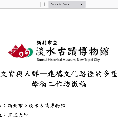
Zoom
Zoom
Out
In
域、文資與人群—建構
學術工作坊徵
辦單位：新北市立淡水古蹟博物館
單位：真理大學