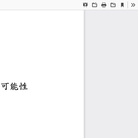
Current
Presentation
Open
Print
Download
To
View
Mode
文化路徑的多重可能
稿