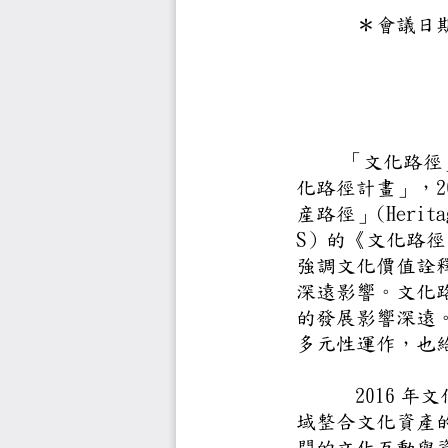
＊會議日
「文化
化路徑計畫
産路徑」(H
S）的《文
強調文化
深遠影響
的發展影
多元性運
201
域整合文