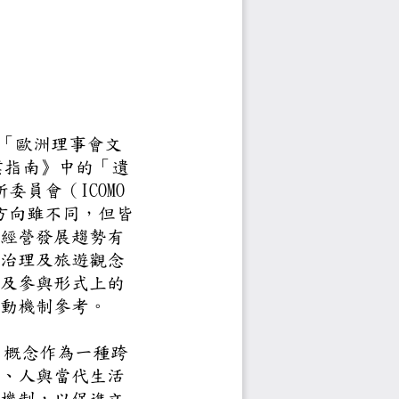
暫訂）
84 年歐洲理事會提出的「歐洲理
訂《世界遺產公約執行作業指南》
8 年國際文化紀念物與歷史場所委員會（I
於文化路徑的觀點及推動方向雖不
當前全球文化資產保存與經營發展
同及交流外，對全球文化治理及旅
提供了在路徑主題、推動及參與形
的想像與願景藍圖以及推動機制參
的構想，以「文化路徑」概念作為
域的串連，強調歷史場所、人與當