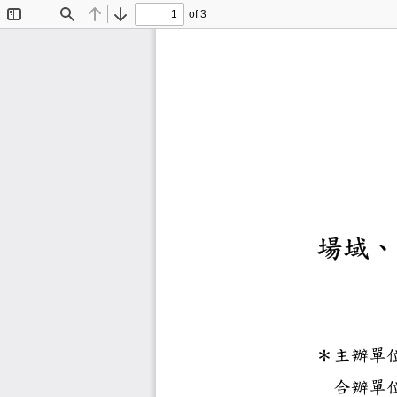
of 3
Toggle
Find
Previous
Next
Sidebar
場
＊主
合辦