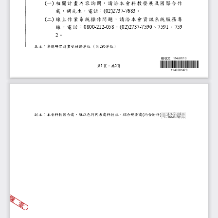
一
相關計畫內容詢問，請洽本會科教發展
(
)
處，胡先生，電話：
。
(02)2737-7683
二
線上作業系統操作問題，請洽本會資訊
(
)
線，電話：
，
、
、
0800-212-058
(02)2737-7590
7591
759
。
2
正本：專題研究計畫受補助單位
（共
單位）
295
總收文
114/01/10
第
頁，共
頁
1
2
1140001473
114/01/10
副本：本會科教國合處、駐以色列代表處科技組、
均含附件
(
)
16:36:50