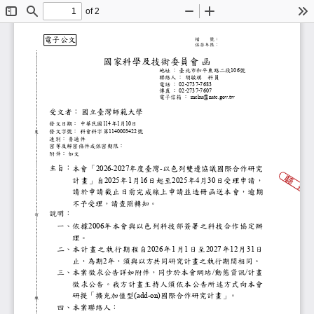
of 2
Toggle
Find
Zoom
Zoom
To
Sidebar
Out
In
電子公文
檔
號：
保存年限：
國家科學及技術委員會
函
地址
：
臺北市和平東路二段
號
106
聯絡人
：
胡敏琪 科員
電話
：
02-2737-7683
傳真
：
02-2737-7607
電子信箱
：
mchu@nstc.gov.tw
受文者：
國立臺灣師範大學
發文日期：
中華民國
年
月
日
114
1
10
發文字號：
科會科字第
號
1140003422
裝
速別：
普通件
密等及解密條件或保密期限：
附件：
如文
主旨：
本會「
年度臺灣
以色列雙邊協議國際合作研
2026-2027
-
計畫」自
年
月
日起至
年
月
日受理申請，
2025
1
16
2025
4
30
請於申請截止日前完成線上申請並造冊函送
不予受理，請查照轉知。
說明：
訂
一、
依據
年本會與以色列科技部簽署之科技合
2006
理。
二、
本計畫之執行期程自
年
月
日至
年
月
日
2026
1
1
2027
12
31
止，為期
年，須與以方共同研究計畫之執行期間
2
三、
本案徵求公告詳如附件，同步於本會網站
動態資訊
計畫
/
/
徵求公告。我方計畫主持人須依本公告所述
研提「擴充加值型
國際合作研究計畫」。
(add-on)
線
四、
本案聯絡人：