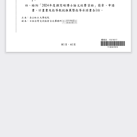
。
1
四、
檢附「
年度撰寫碩博士論文經費資助」簡章
2024
書、計畫書及指導教授推薦暨指導承諾書各
份。
1
正本：各公私立大專校院
113/10/17
副本：日本台灣交流協會台北事務所
14:41:47
總收文
113/10/17
第
頁，共
頁
1
1
1130041916