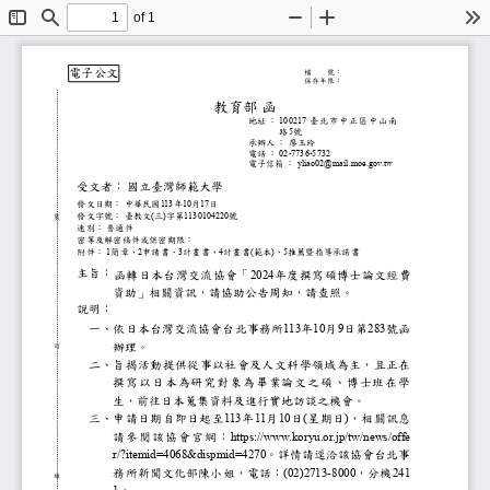
of 1
Toggle
Find
Zoom
Zoom
To
Sidebar
Out
In
電子公文
檔
號：
保存年限：
教育部
函
地址
：
臺 北 市 中 正 區 中 山 
100217
路
號
5
承辦人
：
廖玉玲
電話
：
02-7736-5732
電子信箱
：
yliao02@mail.moe.gov.tw
受文者：
國立臺灣師範大學
發文日期：
中華民國
年
月
日
113
10
17
發文字號：
臺教文
三
字第
號
(
)
1130104220
裝
速別：
普通件
密等及解密條件或保密期限：
附件：
簡章、
申請書、
計畫書、
計畫書
範本
、
推薦暨指導承諾書
1
2
3
4
(
)
5
主旨：
函轉日本台灣交流協會「
年度撰寫碩博士論文經費
2024
資助」相關資訊，請協助公告周知，請查照。
說明：
一、
依日本台灣交流協會台北事務所
年
月
日第
號函
113
10
9
283
辦理。
訂
二、
旨揭活動提供從事以社會及人文科學領域為
撰寫以日本為研究對象為畢業論文之碩、
生，前往日本蒐集資料及進行實地訪談之機會
三、
申請日期自即日起至
年
月
日
星期日
，相關訊息
113
11
10
(
)
請參閱該協會官網：
https://www.koryu.or.jp/tw/news/o
。詳情請逕洽該協會台北
r/?itemid=4068&dispmid=4270
務所新聞文化部陳小姐，電話：
，分機
(02)2713-8000
241
線