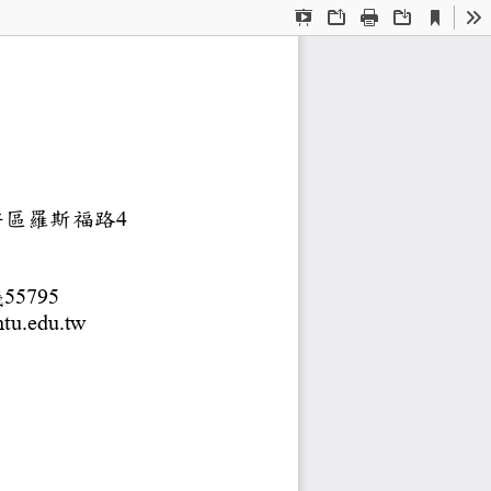
Current
Presentation
Open
Print
Download
To
View
Mode
：
年限：
學
市大安區羅斯福路
4
分機
66
55795
pai@ntu.edu.tw