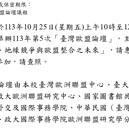
解密條件或保密期限：
次歐盟論壇議程
訂於
年
月
日
星期五
上午
時
113
10
25
(
)
10
館舉辦
年第
次「臺灣歐盟
113
5
濟、地緣競爭與歐盟整
名參加，請查照。
揭論壇由本校臺灣歐洲
、政大歐洲聯盟研究中
部外交及國際事務學院
會、政大國際事務學院