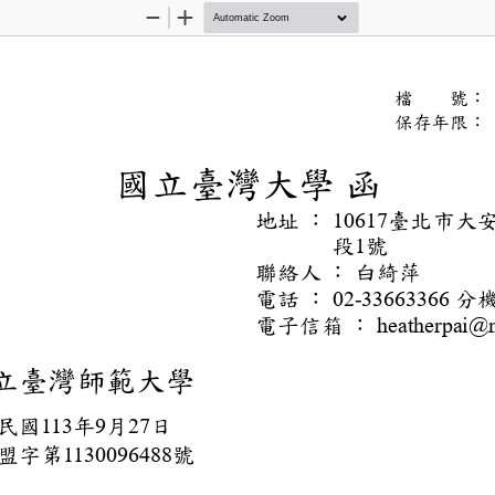
Zoom
Zoom
Out
In
文
檔
號
保存
國立臺灣大
函
地址
：
臺北
10617
段
號
1
聯絡人
：
白綺萍
電話
：
02-336633
電子信箱
：
heather
：
國立臺灣師範大學
期：
華民國
年
月
日
113
9
27
號：
歐盟字第
號
1130096488
件