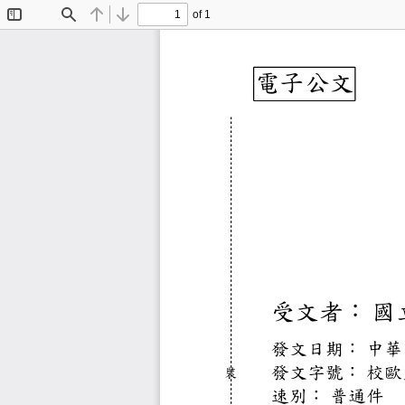
of 1
Toggle
Find
Previous
Next
Sidebar
電子公
受文者
發文日
中
發文字
校
裝
速別：
普通