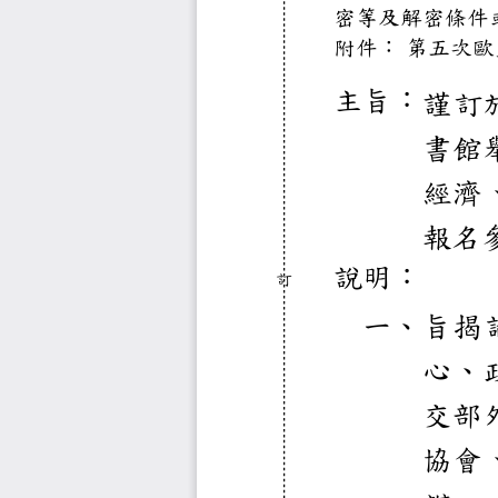
密等及
附件：
第五
主旨：
謹
書
經
報
說明：
訂
一、
旨
心
交
協