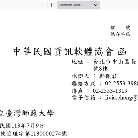
Zoom
Zoom
Out
In
文
檔
號
保存
中華民國資訊
函
地址
：
台北市中
號
樓
8
承辦人
：
鄭佩君
聯絡方式
：
02-255
傳真
：
02-2553-1
電子信箱
：
livia.c
：
國立臺灣師範大學
：
華民國
年
月
日
113
7
9
：
軟協理字第
號
3)
1130000274