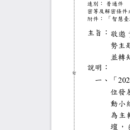
速別：
普通
密等及解
附件：
「智
主旨：
敬
勢
並
說明：
訂
一、
「
2
位
動
為
壇