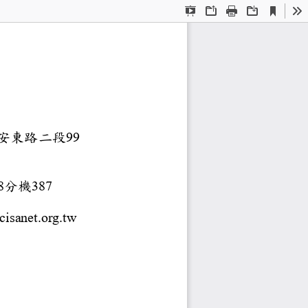
Current
Presentation
Open
Print
Download
To
View
Mode
：
年限：
軟體協會
山區長安東路二段
99
分機
3-3988
387
319
heng@cisanet.org.tw