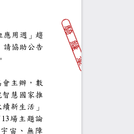
位應用週」趨
如附件
，請協助公告
名參加，請查照。
民國資訊軟體協會主辦，
位產業署、行政院智慧國
動以「智慧臺灣
永續新生活」
，規劃
場主題論
13
數據、元宇宙、無障