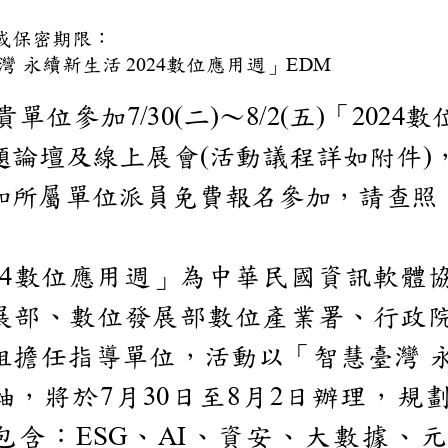
件
密條件或保密期限：
慧臺灣
永續新生活
數位應用週」
2024
EDM
邀
貴單位參加
二
〜
五
「
數
7/30(
)
8/2(
)
2024
主題論壇及線上展會
活動議程詳
(
)
轉知所屬單位派員免費報
數位應用週」為中華
024
發展部、數位發展部數
小組擔任指導單位，活
主軸，將於
月
日至
月
日辦理
7
30
8
2
，包含：
、
、資安、大
ESG
AI